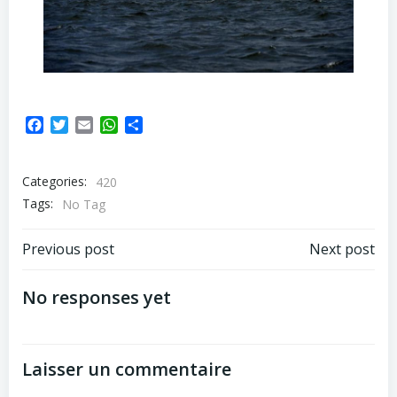
Facebook
Twitter
Email
WhatsApp
Partager
Categories:
420
Tags:
No Tag
Navigation
Navigation
Previous post
Next post
de
de
No responses yet
l’article
l’article
Laisser un commentaire